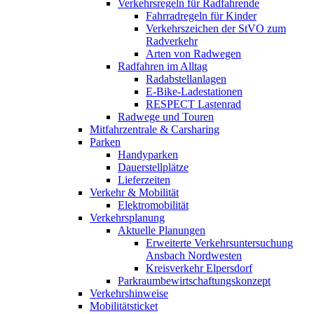
Verkehrsregeln für Radfahrende
Fahrradregeln für Kinder
Verkehrszeichen der StVO zum
Radverkehr
Arten von Radwegen
Radfahren im Alltag
Radabstellanlagen
E-Bike-Ladestationen
RESPECT Lastenrad
Radwege und Touren
Mitfahrzentrale & Carsharing
Parken
Handyparken
Dauerstellplätze
Lieferzeiten
Verkehr & Mobilität
Elektromobilität
Verkehrsplanung
Aktuelle Planungen
Erweiterte Verkehrsuntersuchung
Ansbach Nordwesten
Kreisverkehr Elpersdorf
Parkraumbewirtschaftungskonzept
Verkehrshinweise
Mobilitätsticket