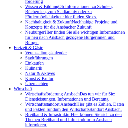
förderung
Wissen & Bildung
Ob Informationen zu Schulen,
Büchereien, zum Stadtarchiv oder zu
Fördermöglichkeiten: hier finden Sie es.
Nachhaltigkeit & Zukunft
Nachhaltige Projekte und
Konzepte für die Ansbacher Zukunft
Neubürger
Hier finden Sie alle wichtigen Informationen
für neu nach Ansbach gezogene Bürgerinnen und
Bürger.
Freizeit & Gäste
Veranstaltungskalender
Stadtführungen
Einkaufen
Kulinarik
Natur & Aktives
Kunst & Kultur
Übernachten
Wirtschaft
Wirtschaftsförderung Ansbach
Das tun wir für Sie:
Dienstleistungen, Informationen und Beratung
Wirtschaftsstandort Ansbach
Hier gibt es Zahlen, Daten
und Fakten rundum den Wirtschaftsstandort Ansbach.
Breitband & Infrastruktur
Hier können Sie sich zu den
Themen Breitband und Infrastruktur in Ansbach
informieren.