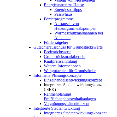
Verleih von Messgeräten
Energiesparen zu Hause
Energiespartipps
Passivhaus
Förderprogramme
Austausch von
Heizungsumwälzpumpen
Wärmeschutzmaßnahmen bei
Altbauten
Förderratgeber
Gutachterausschuss für Grundstückswerte
Bodenrichtwerte
Grundstücksmarktbericht
Kaufpreissammlung
Weitere Informationen
Wertgutachten für Grundstücke
Informelle Planungskonzepte
Einzelhandelsentwicklungskonzept
Integriertes Stadtentwicklungskonzept
(ISEK)
Rahmenplanung
Freiflächenphotovoltaikanlagen
Vergnügungsstättenkonzept
Integrierte Stadtentwicklung
Integriertes Stadtentwicklungskonzept