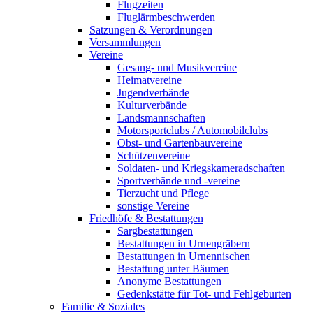
Flugzeiten
Fluglärmbeschwerden
Satzungen & Verordnungen
Versammlungen
Vereine
Gesang- und Musikvereine
Heimatvereine
Jugendverbände
Kulturverbände
Landsmannschaften
Motorsportclubs / Automobilclubs
Obst- und Gartenbauvereine
Schützenvereine
Soldaten- und Kriegskameradschaften
Sportverbände und -vereine
Tierzucht und Pflege
sonstige Vereine
Friedhöfe & Bestattungen
Sargbestattungen
Bestattungen in Urnengräbern
Bestattungen in Urnennischen
Bestattung unter Bäumen
Anonyme Bestattungen
Gedenkstätte für Tot- und Fehlgeburten
Familie & Soziales