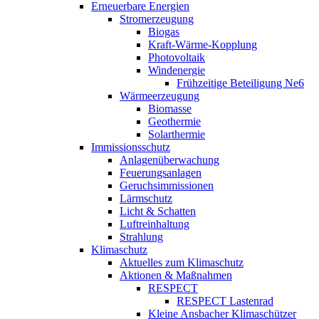
Erneuerbare Energien
Stromerzeugung
Biogas
Kraft-Wärme-Kopplung
Photovoltaik
Windenergie
Frühzeitige Beteiligung Ne6
Wärmeerzeugung
Biomasse
Geothermie
Solarthermie
Immissionsschutz
Anlagenüberwachung
Feuerungsanlagen
Geruchsimmissionen
Lärmschutz
Licht & Schatten
Luftreinhaltung
Strahlung
Klimaschutz
Aktuelles zum Klimaschutz
Aktionen & Maßnahmen
RESPECT
RESPECT Lastenrad
Kleine Ansbacher Klimaschützer