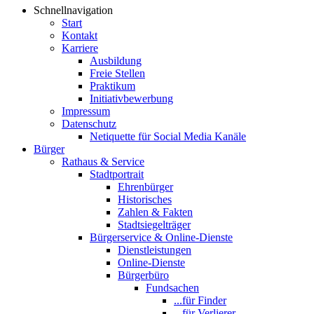
Schnellnavigation
Start
Kontakt
Karriere
Ausbildung
Freie Stellen
Praktikum
Initiativbewerbung
Impressum
Datenschutz
Netiquette für Social Media Kanäle
Bürger
Rathaus & Service
Stadtportrait
Ehrenbürger
Historisches
Zahlen & Fakten
Stadtsiegelträger
Bürgerservice & Online-Dienste
Dienstleistungen
Online-Dienste
Bürgerbüro
Fundsachen
...für Finder
...für Verlierer