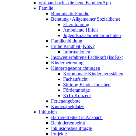
wirinansbach - die neue FamilienApp
Familie
Bündnis für Familie
Beratung / Allgemeiner Sozialdienst
Elterntraining
Ambulante Hilfen
Jugendsozialarbeit an Schulen
Familienbildung
Frühe Kindheit (KoKi)
Informationen
Insoweit erfahrene Fachkraft (IsoFak)
Kinderbetreuung
Kindertageseinrichtungen
Kommunale Kindertagesstätten
Fachaufsicht
Stiftung Kinder forschen
Förderanträge
KiTa-Konzept
Ferienangebote
Kinderspielplätze
Inklusion
Barrierefreiheit in Ansbach
Behindertenbeirat
Inklusionsbeauftragte
Projekte