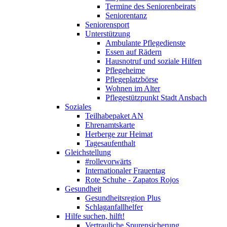
Termine des Seniorenbeirats
Seniorentanz
Seniorensport
Unterstützung
Ambulante Pflegedienste
Essen auf Rädern
Hausnotruf und soziale Hilfen
Pflegeheime
Pflegeplatzbörse
Wohnen im Alter
Pflegestützpunkt Stadt Ansbach
Soziales
Teilhabepaket AN
Ehrenamtskarte
Herberge zur Heimat
Tagesaufenthalt
Gleichstellung
#rollevorwärts
Internationaler Frauentag
Rote Schuhe - Zapatos Rojos
Gesundheit
Gesundheitsregion Plus
Schlaganfallhelfer
Hilfe suchen, hilft!
Vertrauliche Spurensicherung