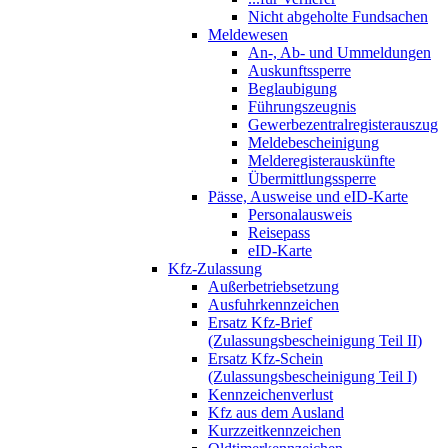
Nicht abgeholte Fundsachen
Meldewesen
An-, Ab- und Ummeldungen
Auskunftssperre
Beglaubigung
Führungszeugnis
Gewerbezentralregisterauszug
Meldebescheinigung
Melderegisterauskünfte
Übermittlungssperre
Pässe, Ausweise und eID-Karte
Personalausweis
Reisepass
eID-Karte
Kfz-Zulassung
Außerbetriebsetzung
Ausfuhrkennzeichen
Ersatz Kfz-Brief
(Zulassungsbescheinigung Teil II)
Ersatz Kfz-Schein
(Zulassungsbescheinigung Teil I)
Kennzeichenverlust
Kfz aus dem Ausland
Kurzzeitkennzeichen