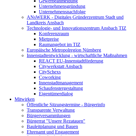
Gewerbeanmeldung
Unternehmensgründung
Unternehmensnachfolge
ANsWERK - Digitales Gründerzentrum Stadt und
Landkreis Ansbach
Technologie- und Innovationszentrum Ansbach TIZ
Konferenzraum
Mietpreise
Raumangebot im TIZ
Europäische Metropolregion Nürnberg
Innenstadtentwicklung - wirtschaftliche Maßnahmen
REACT EU-Innenstadtförderung
Citywerkstatt Ansbach
CitySchexs
Coworking
Innenstadtmanagement
Schaufenstergestaltung
Eigentümerdialog
Mitwirken
Öffentliche Sitzungstermine - Bürgerinfo
Transparente Verwaltung
Bürgerversammlungen
Bürgerrat "Unsere Rezatauen"
Bauleitplanung und Bauen
Ehrenamt und Engagement