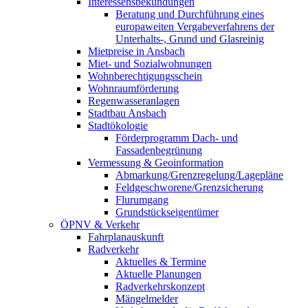
Interessensbekundungen
Beratung und Durchführung eines
europaweiten Vergabeverfahrens der
Unterhalts-, Grund und Glasreinig
Mietpreise in Ansbach
Miet- und Sozialwohnungen
Wohnberechtigungsschein
Wohnraumförderung
Regenwasseranlagen
Stadtbau Ansbach
Stadtökologie
Förderprogramm Dach- und
Fassadenbegrünung
Vermessung & Geoinformation
Abmarkung/Grenzregelung/Lagepläne
Feldgeschworene/Grenzsicherung
Flurumgang
Grundstückseigentümer
ÖPNV & Verkehr
Fahrplanauskunft
Radverkehr
Aktuelles & Termine
Aktuelle Planungen
Radverkehrskonzept
Mängelmelder