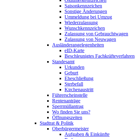
Oldtimerkennzeichen
Saisonkennzeichen
Sonstige Änderungen
Ummeldung bei Umzug
Wiederzulassung
Wunschkennzeichen
Zulassung von Gebrauchtwagen
Zulassung von Neuwagen
Ausländerangelegenheiten
eID-Karte
Beschleunigtes Fachkräfteverfahren
Standesamt
Urkunden
Geburt
Eheschließung
Sterbefall
Kirchenaustritt
Führerscheinstelle
Rentenanträge
Sperrmüllantrag
Wo finden Sie uns?
Öffnungszeiten
Stadtrat & Politik
Oberbürgermeister
Aufgaben & Einkünfte