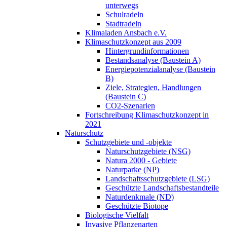
unterwegs
Schulradeln
Stadtradeln
Klimaladen Ansbach e.V.
Klimaschutzkonzept aus 2009
Hintergrundinformationen
Bestandsanalyse (Baustein A)
Energiepotenzialanalyse (Baustein
B)
Ziele, Strategien, Handlungen
(Baustein C)
CO2-Szenarien
Fortschreibung Klimaschutzkonzept in
2021
Naturschutz
Schutzgebiete und -objekte
Naturschutzgebiete (NSG)
Natura 2000 - Gebiete
Naturparke (NP)
Landschaftsschutzgebiete (LSG)
Geschützte Landschaftsbestandteile
Naturdenkmale (ND)
Geschützte Biotope
Biologische Vielfalt
Invasive Pflanzenarten