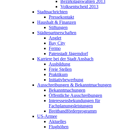
Bezirkstagswahlen 2013
Volksentscheid 2013
Stadtnachrichten
Pressekontakt
Haushalt & Finanzen
Stiftungen
Städtepartnerschaften
Anglet
Bay City
Fermo
Patenstadt Jägerndorf
Karriere bei der Stadt Ansbach
Ausbildung
Freie Stellen
Praktikum
Initiativbewerbung
Ausschreibungen & Bekanntmachungen
Bekanntmachungen
Öffentliche Ausschreibungen
Interessensbekundungen für
Fachplanungsleistungen
Breitbandförderprogramm
US-Armee
Aktuelles
Flughöhen