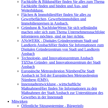
Fachkräfte & Bildung
Hier finden Sie alles zum Thema
Fachkräfte finden und binden und Aus- und
Weiterbildung.
Flächen & Immobilien
Hier finden Sie alles zu
Gewerbeflächen, Gewerbeimmobilien und
Immobilienpreisen in Ansbach.
Gründung & Nachfolge
Wenn Sie sich selbständig
machen oder sich zum Thema Unternehmensnachfolge
informieren möchten, sind sie hier richtig.
ANsWERK - Digitales Gründerzentrum Stadt und
Landkreis Ansbach
Hier finden Sie Informationen zum
Digitalen Gründerzentrum von Stadt und Landkreis
Ansbach
Technologie- und Innovationszentrum Ansbach
TIZ
Das Gründer- und Innovationszentrum der Stadt
Ansbach
Europäische Metropolregion Nürnberg
Die Stadt
Ansbach ist Teil der Europäischen Metropolregion
Nürnberg (EMN).
Innenstadtentwicklung - wirtschaftliche
Maßnahmen
Hier finden Sie Informationen zu den
Maßnahmen der Stadt Ansbach zur Unterstützung des
Gewerbes in der Innenstadt
Mitwirken
Öffentliche Sitzungstermine - Bürgerinfo