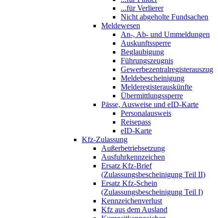
...für Verlierer
Nicht abgeholte Fundsachen
Meldewesen
An-, Ab- und Ummeldungen
Auskunftssperre
Beglaubigung
Führungszeugnis
Gewerbezentralregisterauszug
Meldebescheinigung
Melderegisterauskünfte
Übermittlungssperre
Pässe, Ausweise und eID-Karte
Personalausweis
Reisepass
eID-Karte
Kfz-Zulassung
Außerbetriebsetzung
Ausfuhrkennzeichen
Ersatz Kfz-Brief
(Zulassungsbescheinigung Teil II)
Ersatz Kfz-Schein
(Zulassungsbescheinigung Teil I)
Kennzeichenverlust
Kfz aus dem Ausland