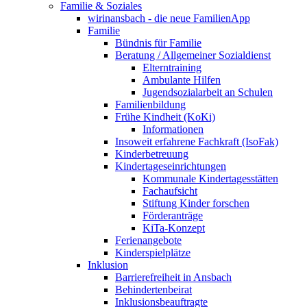
Familie & Soziales
wirinansbach - die neue FamilienApp
Familie
Bündnis für Familie
Beratung / Allgemeiner Sozialdienst
Elterntraining
Ambulante Hilfen
Jugendsozialarbeit an Schulen
Familienbildung
Frühe Kindheit (KoKi)
Informationen
Insoweit erfahrene Fachkraft (IsoFak)
Kinderbetreuung
Kindertageseinrichtungen
Kommunale Kindertagesstätten
Fachaufsicht
Stiftung Kinder forschen
Förderanträge
KiTa-Konzept
Ferienangebote
Kinderspielplätze
Inklusion
Barrierefreiheit in Ansbach
Behindertenbeirat
Inklusionsbeauftragte