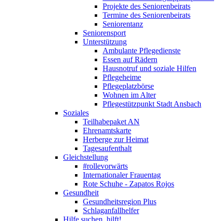
Projekte des Seniorenbeirats
Termine des Seniorenbeirats
Seniorentanz
Seniorensport
Unterstützung
Ambulante Pflegedienste
Essen auf Rädern
Hausnotruf und soziale Hilfen
Pflegeheime
Pflegeplatzbörse
Wohnen im Alter
Pflegestützpunkt Stadt Ansbach
Soziales
Teilhabepaket AN
Ehrenamtskarte
Herberge zur Heimat
Tagesaufenthalt
Gleichstellung
#rollevorwärts
Internationaler Frauentag
Rote Schuhe - Zapatos Rojos
Gesundheit
Gesundheitsregion Plus
Schlaganfallhelfer
Hilfe suchen, hilft!