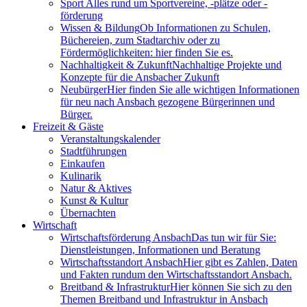
Sport
Alles rund um Sportvereine, -plätze oder -
förderung
Wissen & Bildung
Ob Informationen zu Schulen,
Büchereien, zum Stadtarchiv oder zu
Fördermöglichkeiten: hier finden Sie es.
Nachhaltigkeit & Zukunft
Nachhaltige Projekte und
Konzepte für die Ansbacher Zukunft
Neubürger
Hier finden Sie alle wichtigen Informationen
für neu nach Ansbach gezogene Bürgerinnen und
Bürger.
Freizeit & Gäste
Veranstaltungskalender
Stadtführungen
Einkaufen
Kulinarik
Natur & Aktives
Kunst & Kultur
Übernachten
Wirtschaft
Wirtschaftsförderung Ansbach
Das tun wir für Sie:
Dienstleistungen, Informationen und Beratung
Wirtschaftsstandort Ansbach
Hier gibt es Zahlen, Daten
und Fakten rundum den Wirtschaftsstandort Ansbach.
Breitband & Infrastruktur
Hier können Sie sich zu den
Themen Breitband und Infrastruktur in Ansbach