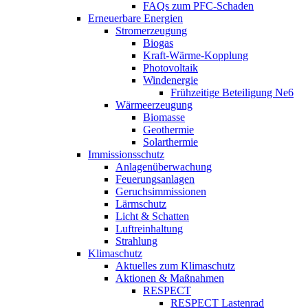
FAQs zum PFC-Schaden
Erneuerbare Energien
Stromerzeugung
Biogas
Kraft-Wärme-Kopplung
Photovoltaik
Windenergie
Frühzeitige Beteiligung Ne6
Wärmeerzeugung
Biomasse
Geothermie
Solarthermie
Immissionsschutz
Anlagenüberwachung
Feuerungsanlagen
Geruchsimmissionen
Lärmschutz
Licht & Schatten
Luftreinhaltung
Strahlung
Klimaschutz
Aktuelles zum Klimaschutz
Aktionen & Maßnahmen
RESPECT
RESPECT Lastenrad