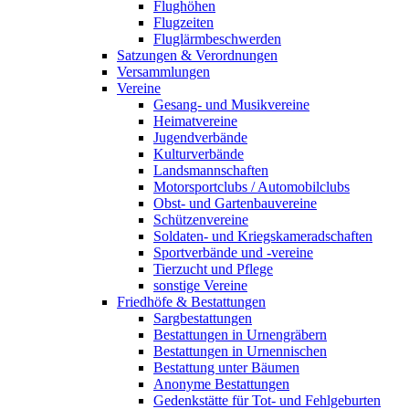
Flughöhen
Flugzeiten
Fluglärmbeschwerden
Satzungen & Verordnungen
Versammlungen
Vereine
Gesang- und Musikvereine
Heimatvereine
Jugendverbände
Kulturverbände
Landsmannschaften
Motorsportclubs / Automobilclubs
Obst- und Gartenbauvereine
Schützenvereine
Soldaten- und Kriegskameradschaften
Sportverbände und -vereine
Tierzucht und Pflege
sonstige Vereine
Friedhöfe & Bestattungen
Sargbestattungen
Bestattungen in Urnengräbern
Bestattungen in Urnennischen
Bestattung unter Bäumen
Anonyme Bestattungen
Gedenkstätte für Tot- und Fehlgeburten