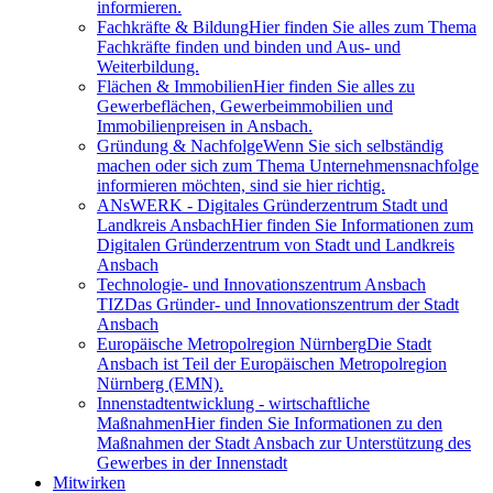
informieren.
Fachkräfte & Bildung
Hier finden Sie alles zum Thema
Fachkräfte finden und binden und Aus- und
Weiterbildung.
Flächen & Immobilien
Hier finden Sie alles zu
Gewerbeflächen, Gewerbeimmobilien und
Immobilienpreisen in Ansbach.
Gründung & Nachfolge
Wenn Sie sich selbständig
machen oder sich zum Thema Unternehmensnachfolge
informieren möchten, sind sie hier richtig.
ANsWERK - Digitales Gründerzentrum Stadt und
Landkreis Ansbach
Hier finden Sie Informationen zum
Digitalen Gründerzentrum von Stadt und Landkreis
Ansbach
Technologie- und Innovationszentrum Ansbach
TIZ
Das Gründer- und Innovationszentrum der Stadt
Ansbach
Europäische Metropolregion Nürnberg
Die Stadt
Ansbach ist Teil der Europäischen Metropolregion
Nürnberg (EMN).
Innenstadtentwicklung - wirtschaftliche
Maßnahmen
Hier finden Sie Informationen zu den
Maßnahmen der Stadt Ansbach zur Unterstützung des
Gewerbes in der Innenstadt
Mitwirken