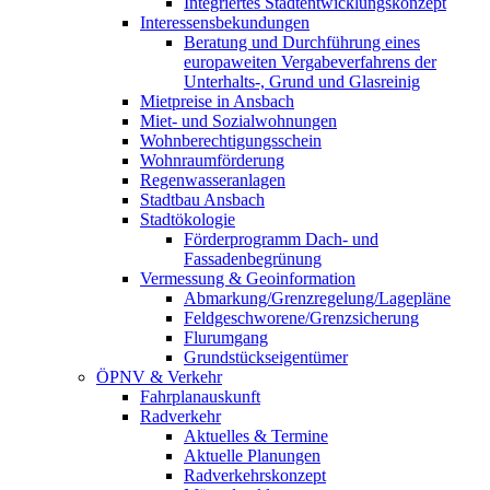
Integriertes Stadtentwicklungskonzept
Interessensbekundungen
Beratung und Durchführung eines
europaweiten Vergabeverfahrens der
Unterhalts-, Grund und Glasreinig
Mietpreise in Ansbach
Miet- und Sozialwohnungen
Wohnberechtigungsschein
Wohnraumförderung
Regenwasseranlagen
Stadtbau Ansbach
Stadtökologie
Förderprogramm Dach- und
Fassadenbegrünung
Vermessung & Geoinformation
Abmarkung/Grenzregelung/Lagepläne
Feldgeschworene/Grenzsicherung
Flurumgang
Grundstückseigentümer
ÖPNV & Verkehr
Fahrplanauskunft
Radverkehr
Aktuelles & Termine
Aktuelle Planungen
Radverkehrskonzept