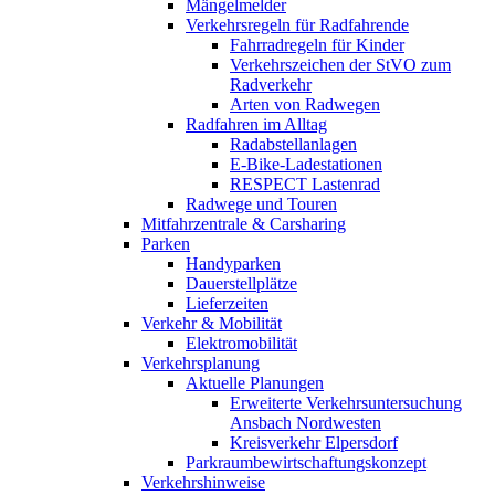
Mängelmelder
Verkehrsregeln für Radfahrende
Fahrradregeln für Kinder
Verkehrszeichen der StVO zum
Radverkehr
Arten von Radwegen
Radfahren im Alltag
Radabstellanlagen
E-Bike-Ladestationen
RESPECT Lastenrad
Radwege und Touren
Mitfahrzentrale & Carsharing
Parken
Handyparken
Dauerstellplätze
Lieferzeiten
Verkehr & Mobilität
Elektromobilität
Verkehrsplanung
Aktuelle Planungen
Erweiterte Verkehrsuntersuchung
Ansbach Nordwesten
Kreisverkehr Elpersdorf
Parkraumbewirtschaftungskonzept
Verkehrshinweise