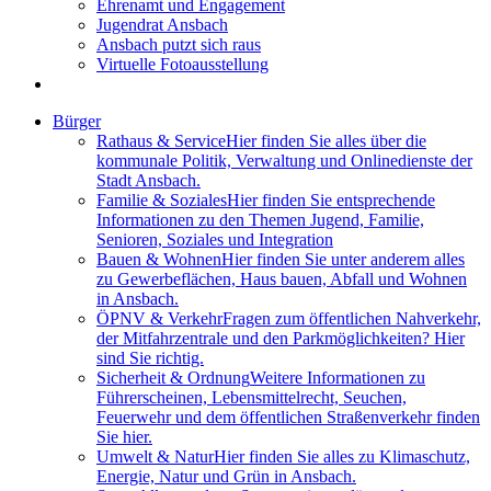
Ehrenamt und Engagement
Jugendrat Ansbach
Ansbach putzt sich raus
Virtuelle Fotoausstellung
Bürger
Rathaus & Service
Hier finden Sie alles über die
kommunale Politik, Verwaltung und Onlinedienste der
Stadt Ansbach.
Familie & Soziales
Hier finden Sie entsprechende
Informationen zu den Themen Jugend, Familie,
Senioren, Soziales und Integration
Bauen & Wohnen
Hier finden Sie unter anderem alles
zu Gewerbeflächen, Haus bauen, Abfall und Wohnen
in Ansbach.
ÖPNV & Verkehr
Fragen zum öffentlichen Nahverkehr,
der Mitfahrzentrale und den Parkmöglichkeiten? Hier
sind Sie richtig.
Sicherheit & Ordnung
Weitere Informationen zu
Führerscheinen, Lebensmittelrecht, Seuchen,
Feuerwehr und dem öffentlichen Straßenverkehr finden
Sie hier.
Umwelt & Natur
Hier finden Sie alles zu Klimaschutz,
Energie, Natur und Grün in Ansbach.