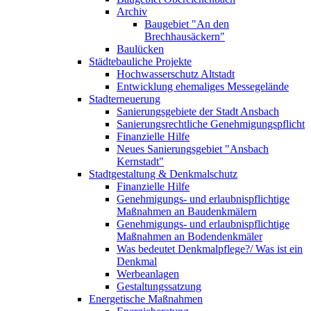
Archiv
Baugebiet "An den
Brechhausäckern"
Baulücken
Städtebauliche Projekte
Hochwasserschutz Altstadt
Entwicklung ehemaliges Messegelände
Stadterneuerung
Sanierungsgebiete der Stadt Ansbach
Sanierungsrechtliche Genehmigungspflicht
Finanzielle Hilfe
Neues Sanierungsgebiet "Ansbach
Kernstadt"
Stadtgestaltung & Denkmalschutz
Finanzielle Hilfe
Genehmigungs- und erlaubnispflichtige
Maßnahmen an Baudenkmälern
Genehmigungs- und erlaubnispflichtige
Maßnahmen an Bodendenkmäler
Was bedeutet Denkmalpflege?/ Was ist ein
Denkmal
Werbeanlagen
Gestaltungssatzung
Energetische Maßnahmen