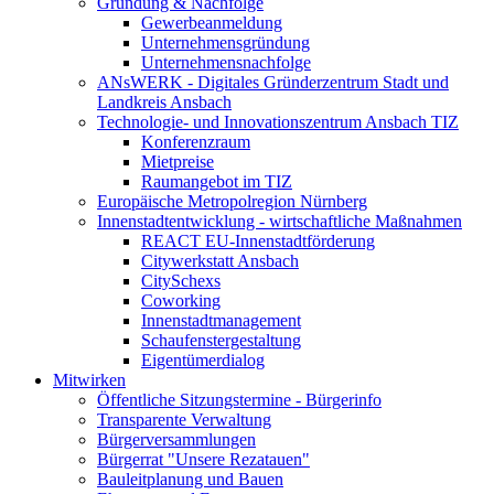
Gründung & Nachfolge
Gewerbeanmeldung
Unternehmensgründung
Unternehmensnachfolge
ANsWERK - Digitales Gründerzentrum Stadt und
Landkreis Ansbach
Technologie- und Innovationszentrum Ansbach TIZ
Konferenzraum
Mietpreise
Raumangebot im TIZ
Europäische Metropolregion Nürnberg
Innenstadtentwicklung - wirtschaftliche Maßnahmen
REACT EU-Innenstadtförderung
Citywerkstatt Ansbach
CitySchexs
Coworking
Innenstadtmanagement
Schaufenstergestaltung
Eigentümerdialog
Mitwirken
Öffentliche Sitzungstermine - Bürgerinfo
Transparente Verwaltung
Bürgerversammlungen
Bürgerrat "Unsere Rezatauen"
Bauleitplanung und Bauen