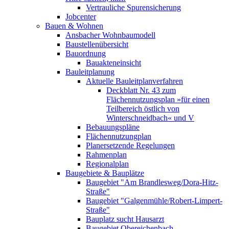
Vertrauliche Spurensicherung
Jobcenter
Bauen & Wohnen
Ansbacher Wohnbaumodell
Baustellenübersicht
Bauordnung
Bauakteneinsicht
Bauleitplanung
Aktuelle Bauleitplanverfahren
Deckblatt Nr. 43 zum
Flächennutzungsplan »für einen
Teilbereich östlich von
Winterschneidbach« und V
Bebauungspläne
Flächennutzungplan
Planersetzende Regelungen
Rahmenplan
Regionalplan
Baugebiete & Bauplätze
Baugebiet "Am Brandlesweg/Dora-Hitz-
Straße"
Baugebiet "Galgenmühle/Robert-Limpert-
Straße"
Bauplatz sucht Hausarzt
Baugebiet Obereichenbach