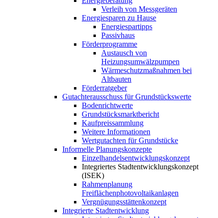
Energieberatung
Verleih von Messgeräten
Energiesparen zu Hause
Energiespartipps
Passivhaus
Förderprogramme
Austausch von
Heizungsumwälzpumpen
Wärmeschutzmaßnahmen bei
Altbauten
Förderratgeber
Gutachterausschuss für Grundstückswerte
Bodenrichtwerte
Grundstücksmarktbericht
Kaufpreissammlung
Weitere Informationen
Wertgutachten für Grundstücke
Informelle Planungskonzepte
Einzelhandelsentwicklungskonzept
Integriertes Stadtentwicklungskonzept
(ISEK)
Rahmenplanung
Freiflächenphotovoltaikanlagen
Vergnügungsstättenkonzept
Integrierte Stadtentwicklung